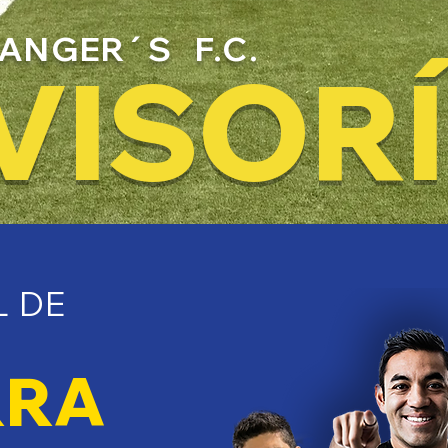
ANGER´S F.C.
VISOR
L DE
RRA