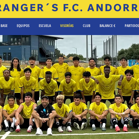
RANGER´S F.C. ANDOR
 BASE
EQUIPOS
ESCUELA
VISORÍAS
CLUB
BALANCE €
PARTIDOS