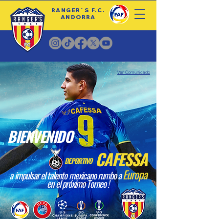
RANGER´S F.C.
ANDORRA
Ver Comunicado
BIENVENIDO
CAFESSA
DEPORTIVO
Europa
a impulsar el talento mexicano rumbo a
en el próximo Torneo !