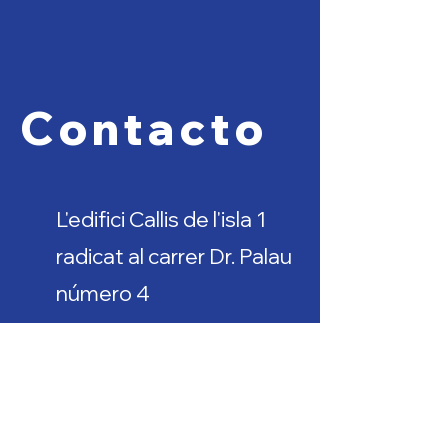
Contacto
L'edifici Callis de l'isla 1
radicat al carrer Dr. Palau
número 4
CP: AD 600
San Juliá de Loria,
Andorra