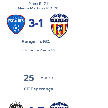
Piloto R. 71'
Munoz Martinez P. D. 78'
3-1
Ranger´s F.C.
L. Enrique Prieto 16'
25
Enero
CF Esperança
-