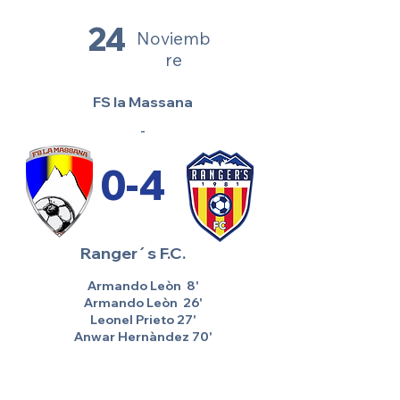
24
Noviemb
re
FS la Massana
-
0-4
Ranger´s F.C.
Armando Leòn 8'
Armando Leòn 26'
Leonel Prieto 27'
Anwar Hernàndez 70'