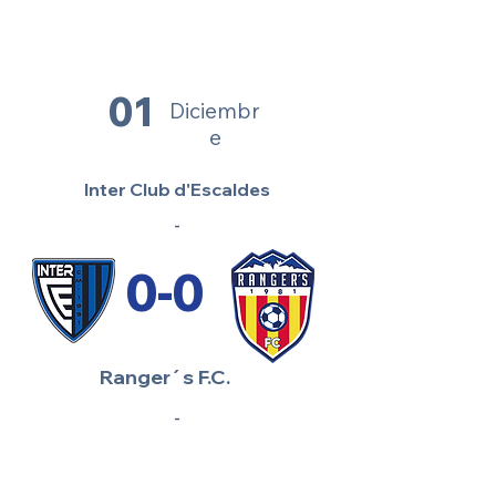
01
Diciembr
e
Inter Club d'Escaldes
-
0-0
Ranger´s F.C.
-