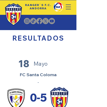
RANGER´S F.C.
ANDORRA
RESULTADOS
18
Mayo
FC Santa Coloma
-
0-5