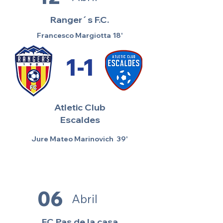
Ranger´s F.C.
Francesco Margiotta 18'
1-1
Atletic Club
Escaldes
Jure Mateo Marinovich 39'
06
Abril
FC Pas de la casa