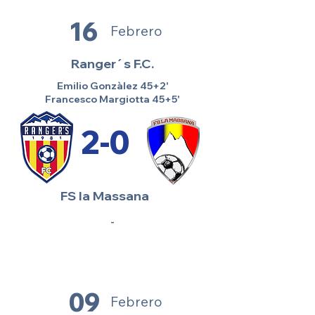
16
Febrero
Ranger´s F.C.
Emilio Gonzàlez 45+2'
Francesco Margiotta 45+5'
2-0
FS la Massana
-
09
Febrero