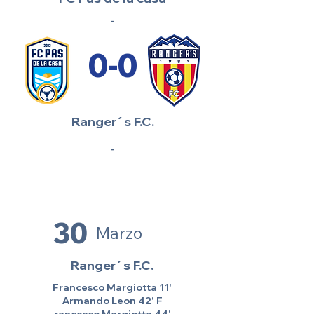
-
0-0
Ranger´s F.C.
-
30
Marzo
Ranger´s F.C.
Francesco Margiotta 11'
Armando Leon 42' F