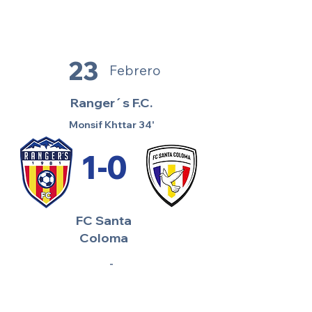
23
Febrero
Ranger´s F.C.
Monsif Khttar 34'
1-0
FC Santa
Coloma
-