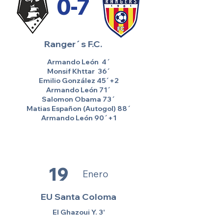
0-7
Ranger´s F.C.
Armando León 4´
Monsif Khttar 36´
Emilio González 45´+2
Armando León 71´
Salomon Obama 73´
Matias Españon (Autogol) 88´
Armando León 90´+1
19
Enero
EU Santa Coloma
El Ghazoui Y. 3'