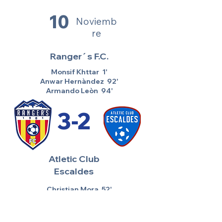
10
Noviemb
re
Ranger´s F.C.
Monsif Khttar 1'
Anwar Hernàndez 92'
Armando Leòn 94'
3-2
Atletic Club
Escaldes
Christian Mora 52'
Christian Mora 61'