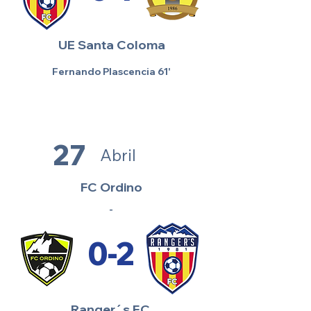
UE Santa Coloma
Fernando Plascencia 61'
27
Abril
FC Ordino
-
0-2
Ranger´s F.C.