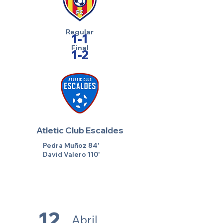
Regular
1-1
Final
1-2
Atletic Club Escaldes
Pedra Muñoz 84'
David Valero 110'
12
Abril