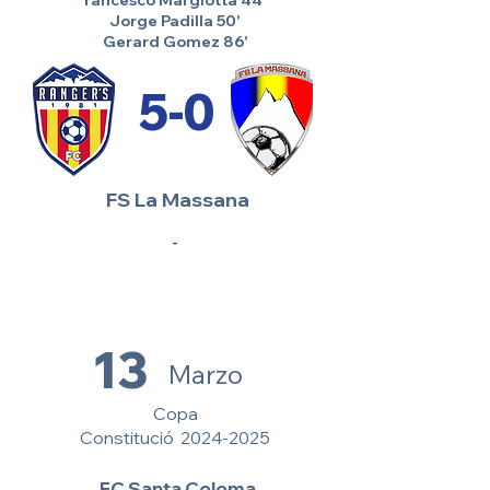
rancesco Margiotta 44'
Jorge Padilla 50'
Gerard Gomez 86'
5-0
FS La Massana
-
13
Marzo
Copa
Constitució
2024-2025
FC Santa Coloma