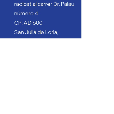
radicat al carrer Dr. Palau
número 4
CP: AD 600
San Juliá de Loria,
Andorra
inteligenciadeportiva@rangersfc.a
d
gol@rangersfc.ad
Nombre
Apellido