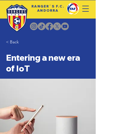
RANGER´S F.C.
ANDORRA
< Back
Entering a new era
of IoT