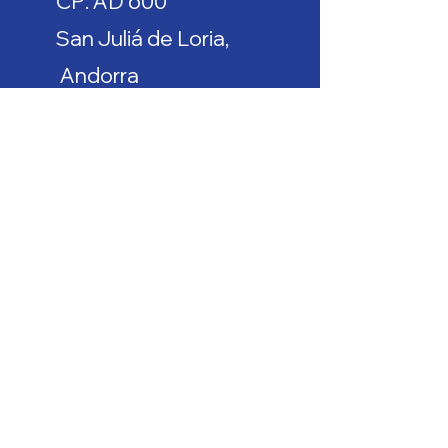
CP: AD 600
San Juliá de Loria,
Andorra
inteligenciadeportiva@rangersfc.a
d
gol@rangersfc.ad
Nombre
Apellido
Email