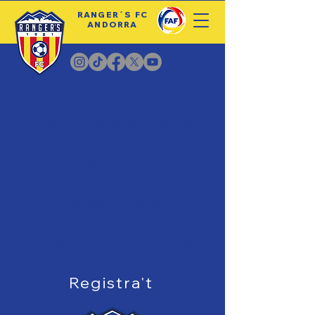
RANGER´S FC
ANDORRA
Inscriu-te a la nostra
ESCOLA
RANGER´S FC
Primera divisió d'Andorra
Registra't