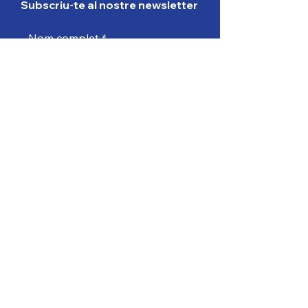
Subscriu-te al nostre newsletter
Nom complet
País
Edat
Email
Subscriu-te