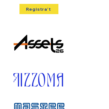
Registra't
PATROCINADORS