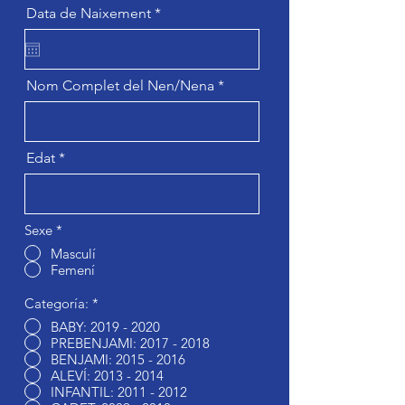
r
Data de Naixement
*
e
q
u
i
r
Nom Complet del Nen/Nena
e
d
Edat
Sexe
*
Masculí
Femení
Categoría:
*
BABY: 2019 - 2020
PREBENJAMI: 2017 - 2018
BENJAMI: 2015 - 2016
ALEVÍ: 2013 - 2014
INFANTIL: 2011 - 2012