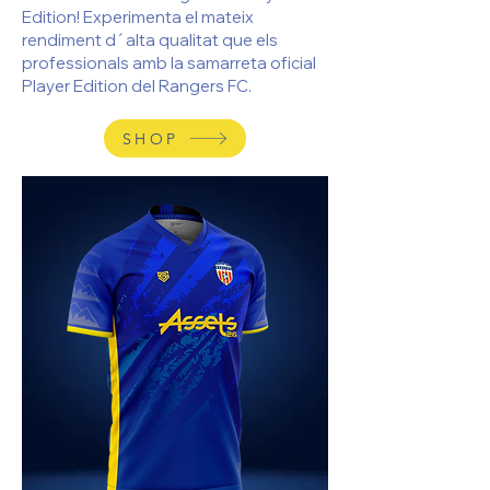
Edition! Experimenta el mateix
rendiment d´alta qualitat que els
professionals amb la samarreta oficial
Player Edition del Rangers FC.
SHOP