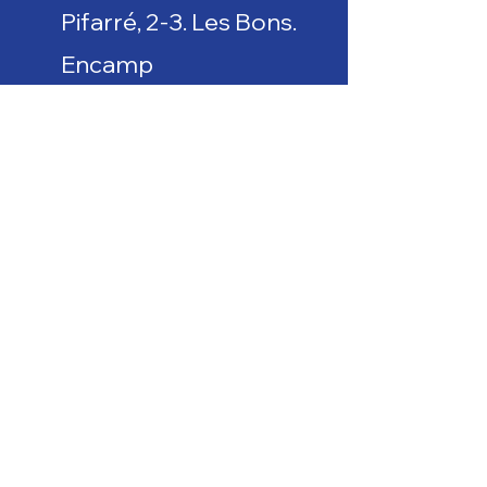
Pifarré, 2-3. Les Bons.
Encamp
intel·ligè
nciaesportiva@rangersfutb
olclub.com
gol@rangersfutbolclub.com
Nom
Cognom
Email
País