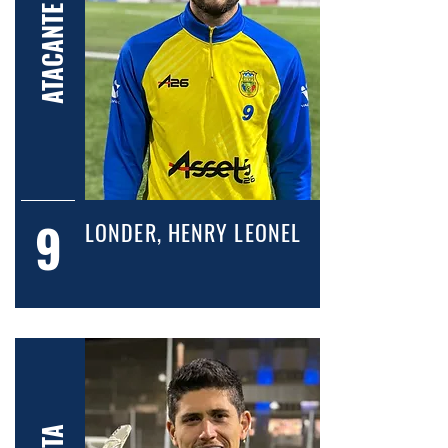
ATACANTE
9
LONDER, HENRY LEONEL